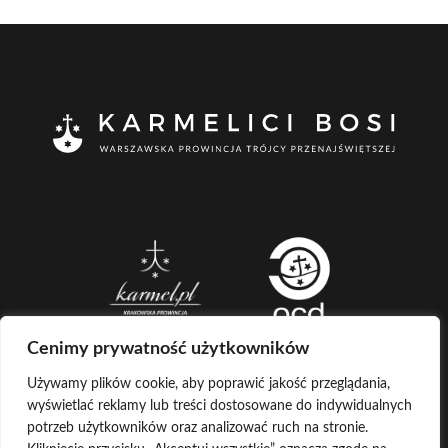
Cenimy prywatność użytkowników
Używamy plików cookie, aby poprawić jakość przeglądania,
wyświetlać reklamy lub treści dostosowane do indywidualnych
CREATED BY
potrzeb użytkowników oraz analizować ruch na stronie.