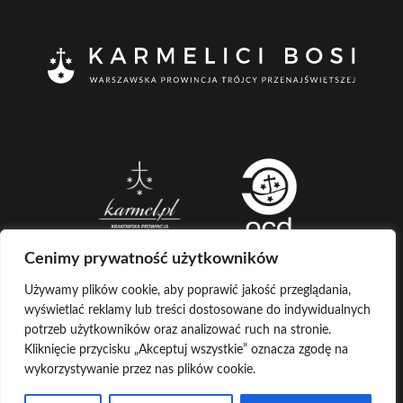
Cenimy prywatność użytkowników
Używamy plików cookie, aby poprawić jakość przeglądania,
wyświetlać reklamy lub treści dostosowane do indywidualnych
CREATED BY
potrzeb użytkowników oraz analizować ruch na stronie.
Kliknięcie przycisku „Akceptuj wszystkie” oznacza zgodę na
LOG IN
COPYRIGHT ©
KARMELICI BOSI
wykorzystywanie przez nas plików cookie.
KONTAKT Z ADMINISTRATOREM
POCZTA