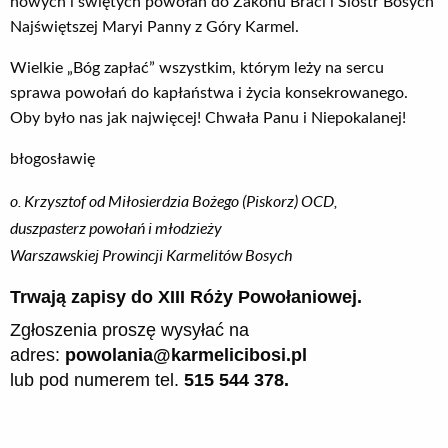
nowych i świętych powołań do Zakonu Braci i Sióstr Bosych
Najświętszej Maryi Panny z Góry Karmel.
Wielkie „Bóg zapłać” wszystkim, którym leży na sercu
sprawa powołań do kapłaństwa i życia konsekrowanego.
Oby było nas jak najwięcej! Chwała Panu i Niepokalanej!
błogosławię
o. Krzysztof od Miłosierdzia Bożego (Piskorz) OCD,
duszpasterz powołań i młodzieży
Warszawskiej Prowincji Karmelitów Bosych
Trwają zapisy do
XIII Róży Powołaniowej.
Zgłoszenia proszę wysyłać na
adres:
powolania@karmelicibosi.pl
lub pod numerem tel.
515 544 378.