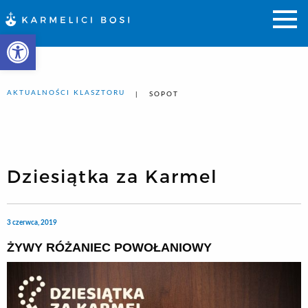
Otwórz pasek narzędzi
AKTUALNOŚCI KLASZTORU
SOPOT
Dziesiątka za Karmel
3 czerwca, 2019
ŻYWY RÓŻANIEC POWOŁANIOWY