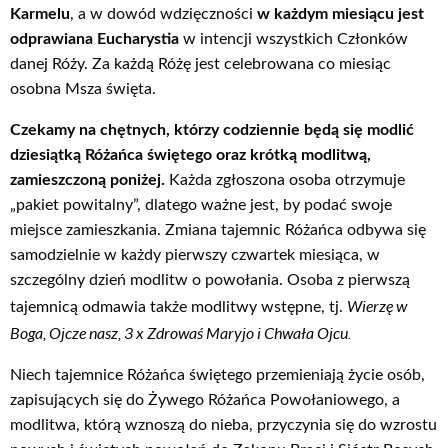
Karmelu
, a w dowód wdzięczności
w każdym miesiącu jest
odprawiana Eucharystia
w intencji wszystkich Członków
danej Róży. Za każdą Różę jest celebrowana co miesiąc
osobna Msza święta.
Czekamy na chętnych, którzy codziennie będą się modlić
dziesiątką Różańca świętego oraz krótką modlitwą,
zamieszczoną poniżej.
Każda zgłoszona osoba otrzymuje
„pakiet powitalny”, dlatego ważne jest, by podać swoje
miejsce zamieszkania. Zmiana tajemnic Różańca odbywa się
samodzielnie w każdy pierwszy czwartek miesiąca, w
szczególny dzień modlitw o powołania. Osoba z pierwszą
Wierzę w
tajemnicą odmawia także modlitwy wstępne, tj.
Boga, Ojcze nasz, 3 x Zdrowaś Maryjo i Chwała Ojcu.
Niech tajemnice Różańca świętego przemieniają życie osób,
zapisujących się do Żywego Różańca Powołaniowego, a
modlitwa, którą wznoszą do nieba, przyczynia się do wzrostu